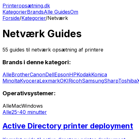
Printeropsætning.dk
Kategorier
Brands
Alle Guides
Om
Forside
/
Kategorier
/
Netværk
Netværk
Guides
55
guides til
netværk
opsætning af printere
Brands i denne kategori:
Alle
Brother
Canon
Dell
Epson
HP
Kodak
Konica
Minolta
Kyocera
Lexmark
OKI
Ricoh
Samsung
Sharp
Toshiba
Operativsystemer:
Alle
Mac
Windows
Alle
25-40 minutter
Active Directory printer deployment